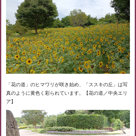
「花の道」のヒマワリが咲き始め、「ススキの丘」は写
真のように黄色く彩られています。【花の道／中央エリ
ア】