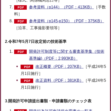
［様式、関係機関窓口等］
参考資料（p144）（PDF：413KB）
［手数
料］
参考資料（p145-p150）（PDF：375KB）
［沿革、工事撮影要領等］
2.
令和7年5月7日改定前の技術基準
開発許可制度等に関する審査基準集（技術
基準編)（PDF：2,993KB）
改正概要（PDF：207KB）
［平成24年5
月1日施行］
改正資料（PDF：381KB）
［平成24年5
月1日施行］
3.開発許可申請提出書類・申請書類のチェック表