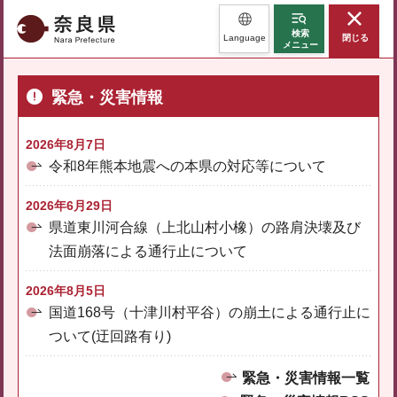
奈良県
検索
Language
閉じる
メニュー
緊急・災害情報
2026年8月7日
令和8年熊本地震への本県の対応等について
2026年6月29日
県道東川河合線（上北山村小橡）の路肩決壊及び
法面崩落による通行止について
2026年8月5日
国道168号（十津川村平谷）の崩土による通行止に
ついて(迂回路有り)
緊急・災害情報一覧