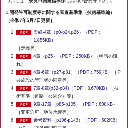
ついては、
奈良市開発指導課
にお問い合わせ下さい。
1.開発許可制度等に関する審査基準集（技術基準編）
［令和7年5月7日更新］
表紙-4章（p0-p24,p26）（PDF：
1,855KB）
［定義等］
4章（p25）（PDF：250KB）
［申請の流
れ］
4章-6章（p27-p31）（PDF：759KB）
［公
共施設の管理者の同意等］
7章-8章(p32-p84)（PDF：3,670KB）
［技
術基準（道路・公園含）等］
9章-17章（p85-p105）（PDF：800KB）
［変更許可、地位承継等］
参考資料（p106-p143）（PDF：502KB）