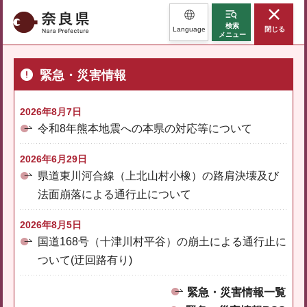
奈良県
検索
Language
閉じる
メニュー
緊急・災害情報
2026年8月7日
令和8年熊本地震への本県の対応等について
2026年6月29日
県道東川河合線（上北山村小橡）の路肩決壊及び
法面崩落による通行止について
2026年8月5日
国道168号（十津川村平谷）の崩土による通行止に
ついて(迂回路有り)
緊急・災害情報一覧