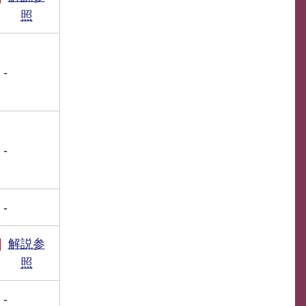
照
-
-
-
解説参
照
-