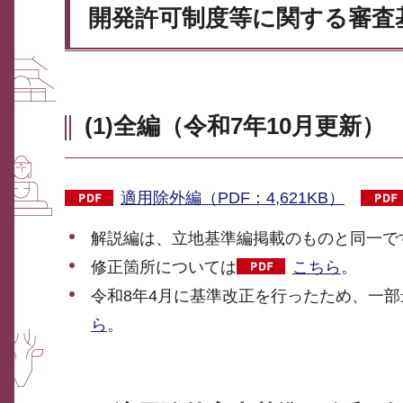
開発許可制度等に関する審査
(1)全編（令和7年10月更新）
適用除外編（PDF：4,621KB）
解説編は、立地基準編掲載のものと同一で
修正箇所については
こちら
。
令和8年4月に基準改正を行ったため、一
ら
。