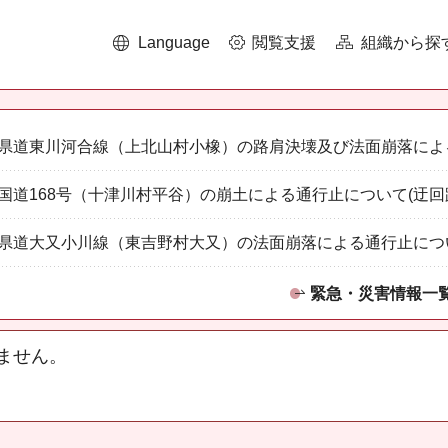
Language
閲覧支援
組織から探
県道東川河合線（上北山村小橡）の路肩決壊及び法面崩落によ
国道168号（十津川村平谷）の崩土による通行止について(迂回
県道大又小川線（東吉野村大又）の法面崩落による通行止につ
緊急・災害情報一
ません。