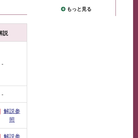
もっと見る
解説
-
-
解説参
照
解説参