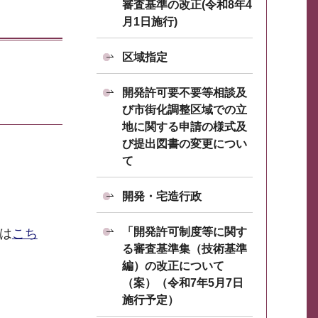
審査基準の改正(令和8年4
月1日施行)
区域指定
開発許可要不要等相談及
び市街化調整区域での立
地に関する申請の様式及
び提出図書の変更につい
て
開発・宅造行政
「開発許可制度等に関す
は
こち
る審査基準集（技術基準
編）の改正について
（案）（令和7年5月7日
施行予定）