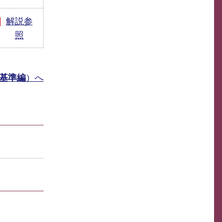
解説参
照
基準編
）へ