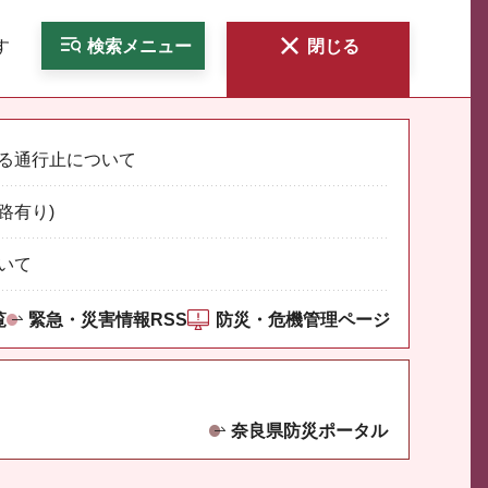
す
検索
メニュー
閉じる
る通行止について
路有り)
いて
覧
緊急・災害情報RSS
防災・危機管理ページ
奈良県防災ポータル