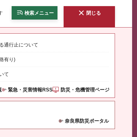
す
検索
メニュー
閉じる
る通行止について
路有り)
いて
覧
緊急・災害情報RSS
防災・危機管理ページ
奈良県防災ポータル