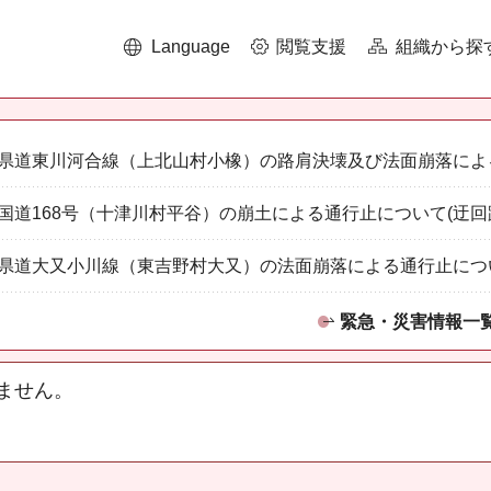
Language
閲覧支援
組織から探
県道東川河合線（上北山村小橡）の路肩決壊及び法面崩落によ
国道168号（十津川村平谷）の崩土による通行止について(迂回
県道大又小川線（東吉野村大又）の法面崩落による通行止につ
緊急・災害情報一
ません。