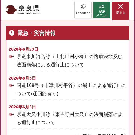
奈良県
検索
Language
閉じる
メニュー
緊急・災害情報
2026年6月29日
県道東川河合線（上北山村小橡）の路肩決壊及び
法面崩落による通行止について
2026年8月5日
国道168号（十津川村平谷）の崩土による通行止に
ついて(迂回路有り)
2026年6月3日
県道大又小川線（東吉野村大又）の法面崩落によ
る通行止について