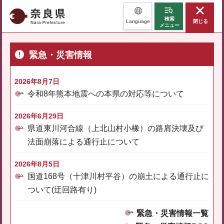
奈良県
検索
Language
閉じる
メニュー
緊急・災害情報
2026年8月7日
令和8年熊本地震への本県の対応等について
2026年6月29日
県道東川河合線（上北山村小橡）の路肩決壊及び
法面崩落による通行止について
2026年8月5日
国道168号（十津川村平谷）の崩土による通行止に
ついて(迂回路有り)
緊急・災害情報一覧