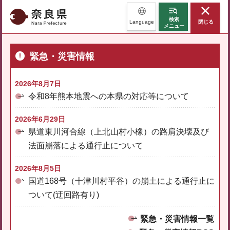
奈良県
検索
Language
閉じる
メニュー
緊急・災害情報
2026年8月7日
令和8年熊本地震への本県の対応等について
2026年6月29日
県道東川河合線（上北山村小橡）の路肩決壊及び
法面崩落による通行止について
2026年8月5日
国道168号（十津川村平谷）の崩土による通行止に
ついて(迂回路有り)
緊急・災害情報一覧