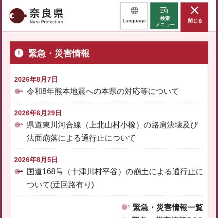
奈良県
検索
Language
閉じる
メニュー
緊急・災害情報
2026年8月7日
令和8年熊本地震への本県の対応等について
2026年6月29日
県道東川河合線（上北山村小橡）の路肩決壊及び
法面崩落による通行止について
2026年8月5日
国道168号（十津川村平谷）の崩土による通行止に
ついて(迂回路有り)
緊急・災害情報一覧