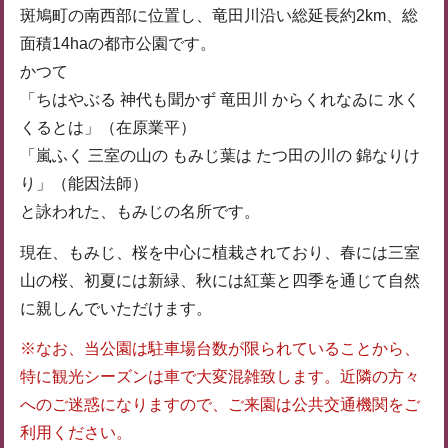
斑鳩町の南西部に位置し、竜田川沿い総延長約2km、総
面積14haの都市公園です。
かつて
「ちはやぶる 神代も聞かず 竜田川 からくれなゐに 水く
くるとは」（在原業平）
「嵐ふく 三室の山の もみじ葉は たつ田の川の 錦なりけ
り」（能因法師）
と詠われた、もみじの名所です。
現在、もみじ、桜を中心に植栽されており、春には三室
山の桜、初夏には新緑、秋には紅葉と四季を通じて自然
に親しんでいただけます。
※なお、当公園は駐車場台数が限られていることから、
特に観光シーズンは車で大変混雑致します。近隣の方々
へのご迷惑になりますので、ご来園は公共交通機関をご
利用ください。