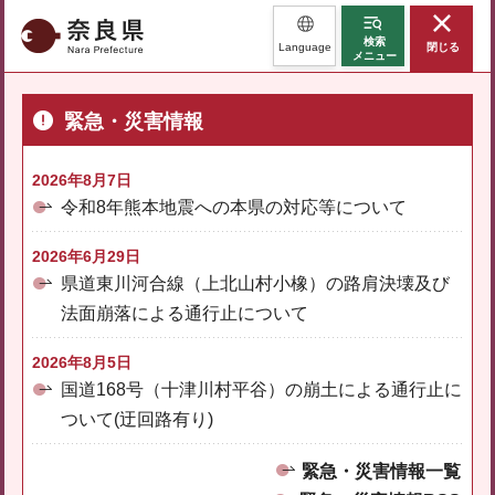
奈良県
検索
Language
閉じる
メニュー
緊急・災害情報
2026年8月7日
令和8年熊本地震への本県の対応等について
2026年6月29日
県道東川河合線（上北山村小橡）の路肩決壊及び
法面崩落による通行止について
2026年8月5日
国道168号（十津川村平谷）の崩土による通行止に
ついて(迂回路有り)
緊急・災害情報一覧