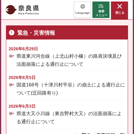
奈良県
検索
Language
閉じる
メニュー
緊急・災害情報
2026年6月29日
県道東川河合線（上北山村小橡）の路肩決壊及び
法面崩落による通行止について
2026年8月5日
国道168号（十津川村平谷）の崩土による通行止に
ついて(迂回路有り)
2026年6月3日
県道大又小川線（東吉野村大又）の法面崩落によ
る通行止について