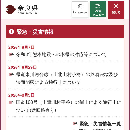
奈良県
検索
Language
閉じる
メニュー
緊急・災害情報
2026年8月7日
令和8年熊本地震への本県の対応等について
2026年6月29日
県道東川河合線（上北山村小橡）の路肩決壊及び
法面崩落による通行止について
2026年8月5日
国道168号（十津川村平谷）の崩土による通行止に
ついて(迂回路有り)
緊急・災害情報一覧