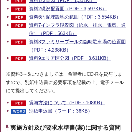
資料1位置図（PDF：1,551KB）
資料2現況配置図（PDF：3,597KB）
資料6汚泥埋設地の範囲（PDF：3,554KB）
資料7インフラ現況図（給水、排水、電気、通
信）（PDF：563KB）
資料8ファミリープールの臨時駐車場の位置図
（PDF：4,238KB）
資料9エリア区分図（PDF：3,611KB）
※資料3～5につきましては、希望者にCD-Rを貸与しま
すので、別紙申込書に必要事項を記載の上、電子メール
にて提出してください。
貸与方法について（PDF：108KB）
別紙申込書（ワード：36KB）
実施方針及び要求水準書(案)に関する質問