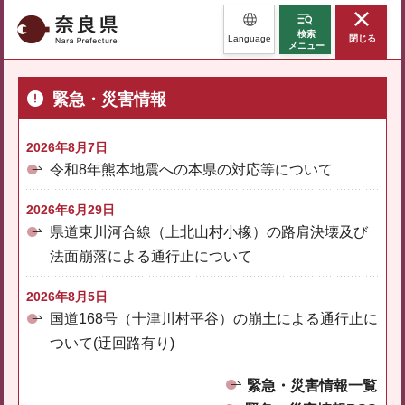
奈良県
検索
Language
閉じる
メニュー
緊急・災害情報
2026年8月7日
令和8年熊本地震への本県の対応等について
2026年6月29日
県道東川河合線（上北山村小橡）の路肩決壊及び
法面崩落による通行止について
2026年8月5日
国道168号（十津川村平谷）の崩土による通行止に
ついて(迂回路有り)
緊急・災害情報一覧