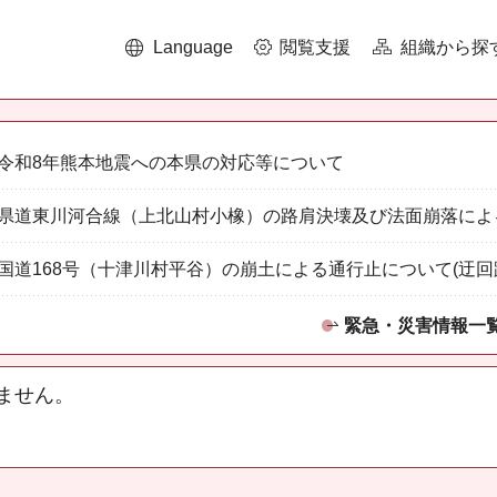
Language
閲覧支援
組織から探
令和8年熊本地震への本県の対応等について
県道東川河合線（上北山村小橡）の路肩決壊及び法面崩落によ
国道168号（十津川村平谷）の崩土による通行止について(迂回
緊急・災害情報一
ません。