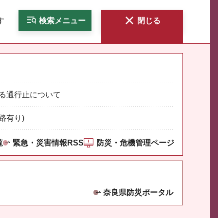
す
検索
メニュー
閉じる
る通行止について
路有り)
覧
緊急・災害情報RSS
防災・危機管理ページ
奈良県防災ポータル