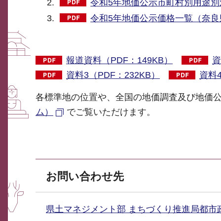
令和5年地価公示市町村別用途別対
令和5年地価公示価格一覧（奈良県
報道資料（PDF：149KB）
資
資料3（PDF：232KB）
資料4
各標準地の位置や、全国の地価調査及び地価
ム）
でご覧いただけます。
お問い合わせ先
県土マネジメント部 まちづくり推進局都