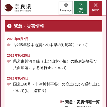
奈良県
検索
Language
閉じる
メニュー
緊急・災害情報
2026年8月7日
令和8年熊本地震への本県の対応等について
2026年6月29日
県道東川河合線（上北山村小橡）の路肩決壊及び
法面崩落による通行止について
2026年8月5日
国道168号（十津川村平谷）の崩土による通行止に
ついて(迂回路有り)
緊急・災害情報一覧