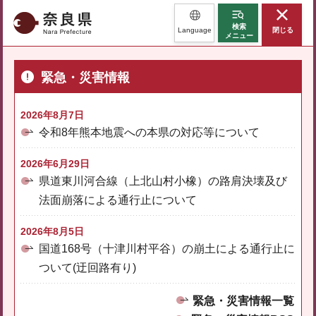
奈良県
検索
Language
閉じる
メニュー
緊急・災害情報
2026年8月7日
令和8年熊本地震への本県の対応等について
2026年6月29日
県道東川河合線（上北山村小橡）の路肩決壊及び
法面崩落による通行止について
2026年8月5日
国道168号（十津川村平谷）の崩土による通行止に
ついて(迂回路有り)
緊急・災害情報一覧