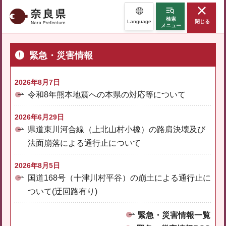
奈良県
検索
Language
閉じる
メニュー
緊急・災害情報
2026年8月7日
令和8年熊本地震への本県の対応等について
2026年6月29日
県道東川河合線（上北山村小橡）の路肩決壊及び
法面崩落による通行止について
2026年8月5日
国道168号（十津川村平谷）の崩土による通行止に
ついて(迂回路有り)
緊急・災害情報一覧