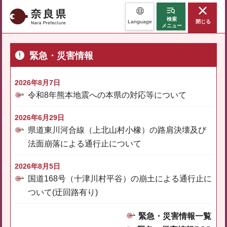
奈良県
検索
Language
閉じる
メニュー
緊急・災害情報
2026年8月7日
令和8年熊本地震への本県の対応等について
2026年6月29日
県道東川河合線（上北山村小橡）の路肩決壊及び
法面崩落による通行止について
2026年8月5日
国道168号（十津川村平谷）の崩土による通行止に
ついて(迂回路有り)
緊急・災害情報一覧