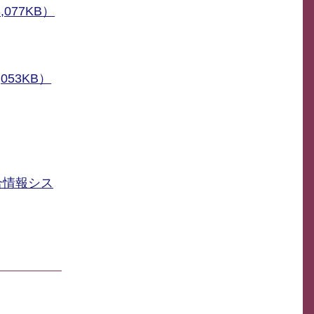
077KB）
53KB）
合情報シス