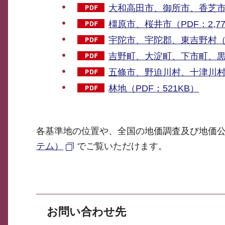
大和高田市、御所市、香芝市（P
橿原市、桜井市（PDF：2,77
宇陀市、宇陀郡、東吉野村（PD
吉野町、大淀町、下市町、黒滝
五條市、野迫川村、十津川村（P
林地（PDF：521KB）
各基準地の位置や、全国の地価調査及び地価
テム）
でご覧いただけます。
お問い合わせ先