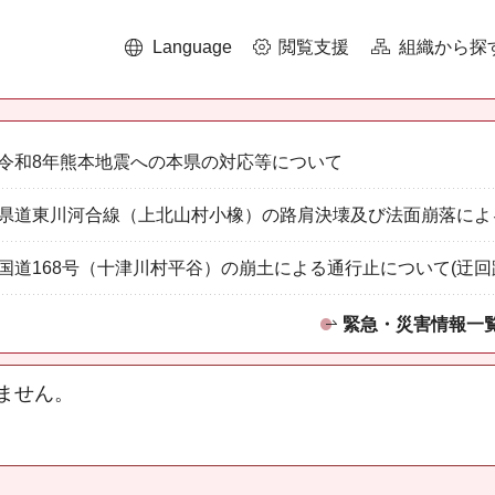
Language
閲覧支援
組織から探
令和8年熊本地震への本県の対応等について
県道東川河合線（上北山村小橡）の路肩決壊及び法面崩落によ
国道168号（十津川村平谷）の崩土による通行止について(迂回
緊急・災害情報一
ません。