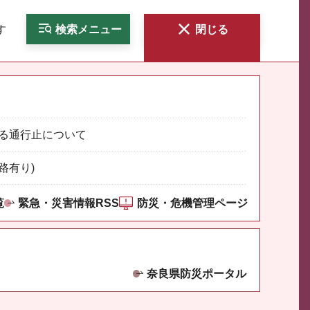
す
検索
メニュー
閉じる
る通行止について
路有り)
覧
緊急・災害情報RSS
防災・危機管理ページ
奈良県防災ポータル