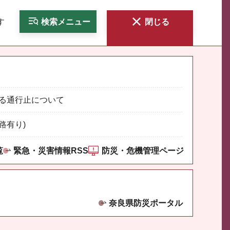
す
検索
メニュー
閉じる
る通行止について
路有り)
覧
緊急・災害情報RSS
防災・危機管理ページ
奈良県防災ポータル