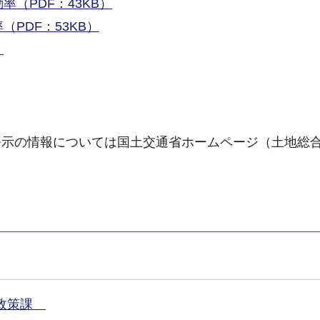
（PDF：43KB）
PDF：53KB）
）
公示の情報については国土交通省ホームページ（土地総
市政策課