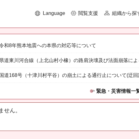
Language
閲覧支援
組織から探
令和8年熊本地震への本県の対応等について
県道東川河合線（上北山村小橡）の路肩決壊及び法面崩落によ
国道168号（十津川村平谷）の崩土による通行止について(迂回
緊急・災害情報一
ません。