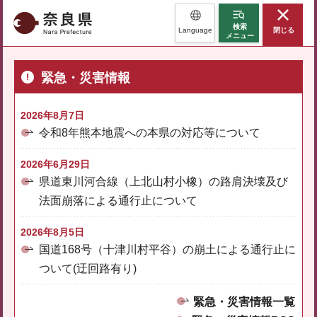
奈良県
検索
Language
閉じる
メニュー
緊急・災害情報
2026年8月7日
令和8年熊本地震への本県の対応等について
2026年6月29日
県道東川河合線（上北山村小橡）の路肩決壊及び
法面崩落による通行止について
2026年8月5日
国道168号（十津川村平谷）の崩土による通行止に
ついて(迂回路有り)
緊急・災害情報一覧