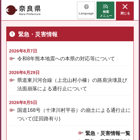
奈良県
検索
Language
閉じる
メニュー
緊急・災害情報
2026年8月7日
令和8年熊本地震への本県の対応等について
2026年6月29日
県道東川河合線（上北山村小橡）の路肩決壊及び
法面崩落による通行止について
2026年8月5日
国道168号（十津川村平谷）の崩土による通行止に
ついて(迂回路有り)
緊急・災害情報一覧