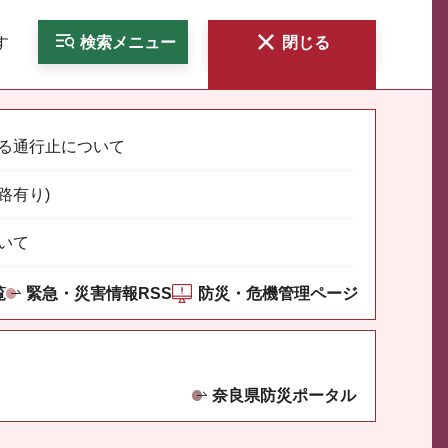
す
検索
メニュー
閉じる
る通行止について
路有り)
いて
覧
緊急・災害情報RSS
防災・危機管理ページ
奈良県防災ポータル