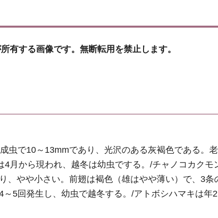
が所有する画像です。無断転用を禁止します。
雄成虫で10～13mmであり、光沢のある灰褐色である。
虫は4月から現われ、越冬は幼虫でする。/チャノコカクモ
より、やや小さい。前翅は褐色（雄はやや薄い）で、3条
4～5回発生し、幼虫で越冬する。/アトボシハマキは年