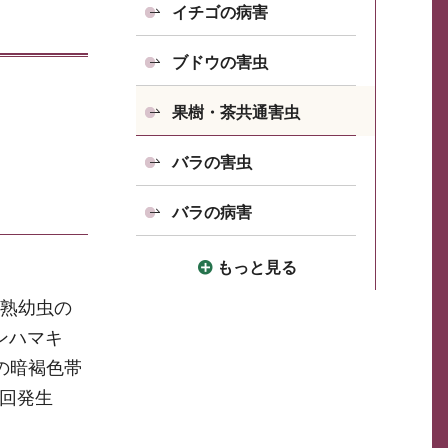
イチゴの病害
ブドウの害虫
果樹・茶共通害虫
バラの害虫
バラの病害
もっと見る
老熟幼虫の
ンハマキ
の暗褐色帯
2回発生