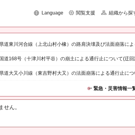
Language
閲覧支援
組織から探
県道東川河合線（上北山村小橡）の路肩決壊及び法面崩落によ
国道168号（十津川村平谷）の崩土による通行止について(迂回
県道大又小川線（東吉野村大又）の法面崩落による通行止につ
緊急・災害情報一
ません。