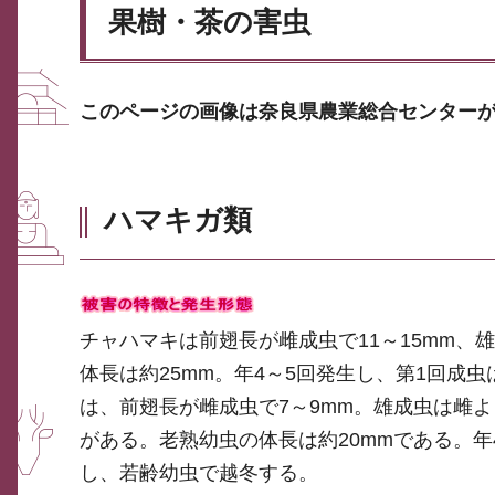
果樹・茶の害虫
このページの画像は奈良県農業総合センター
ハマキガ類
チャハマキは前翅長が雌成虫で11～15mm、
体長は約25mm。年4～5回発生し、第1回成
は、前翅長が雌成虫で7～9mm。雄成虫は雌
がある。老熟幼虫の体長は約20mmである。年
し、若齢幼虫で越冬する。