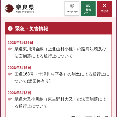
奈良県
検索
Language
閉じる
メニュー
緊急・災害情報
2026年6月29日
県道東川河合線（上北山村小橡）の路肩決壊及び
法面崩落による通行止について
2026年8月5日
国道168号（十津川村平谷）の崩土による通行止に
ついて(迂回路有り)
2026年6月3日
県道大又小川線（東吉野村大又）の法面崩落によ
る通行止について