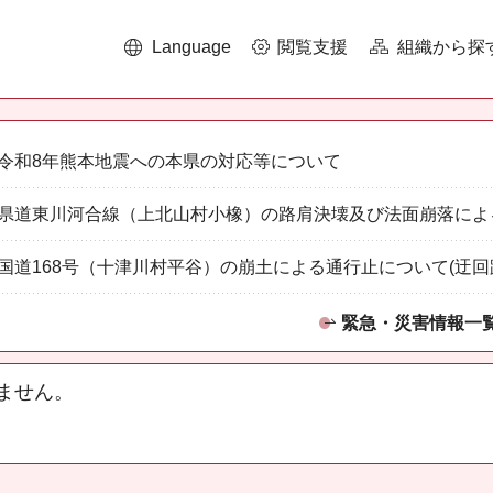
Language
閲覧支援
組織から探
令和8年熊本地震への本県の対応等について
県道東川河合線（上北山村小橡）の路肩決壊及び法面崩落によ
国道168号（十津川村平谷）の崩土による通行止について(迂回
緊急・災害情報一
ません。