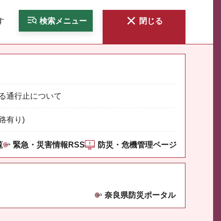
す
検索
メニュー
閉じる
る通行止について
路有り)
覧
緊急・災害情報RSS
防災・危機管理ページ
奈良県防災ポータル