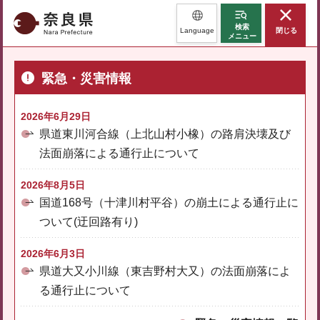
奈良県
検索
Language
閉じる
メニュー
緊急・災害情報
2026年6月29日
県道東川河合線（上北山村小橡）の路肩決壊及び
法面崩落による通行止について
2026年8月5日
国道168号（十津川村平谷）の崩土による通行止に
ついて(迂回路有り)
2026年6月3日
県道大又小川線（東吉野村大又）の法面崩落によ
る通行止について