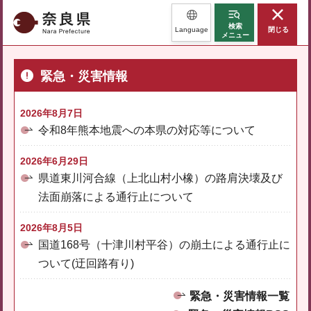
奈良県
検索
Language
閉じる
メニュー
緊急・災害情報
2026年8月7日
令和8年熊本地震への本県の対応等について
2026年6月29日
県道東川河合線（上北山村小橡）の路肩決壊及び
法面崩落による通行止について
2026年8月5日
国道168号（十津川村平谷）の崩土による通行止に
ついて(迂回路有り)
緊急・災害情報一覧