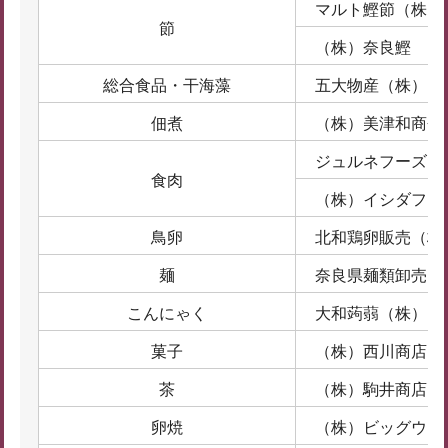
マルト鰹節（株）
節
（株）奈良鰹
総合食品・干海藻
五大物産（株）
佃煮
（株）美津和商会
ジュルネフーズ（
食肉
（株）イシダフー
鳥卵
北和鶏卵販売（株
麺
奈良県麺類卸売（
こんにゃく
大和蒟蒻（株）
菓子
（株）西川商店
茶
（株）駒井商店
卵焼
（株）ビッグウェ