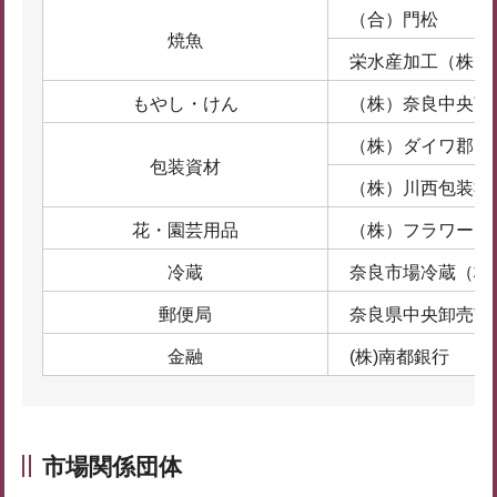
（合）門松
焼魚
栄水産加工（株）
もやし・けん
（株）奈良中央萌
（株）ダイワ郡山
包装資材
（株）川西包装社
花・園芸用品
（株）フラワーガ
冷蔵
奈良市場冷蔵（株
郵便局
奈良県中央卸売市
金融
(株)南都銀行
市場関係団体