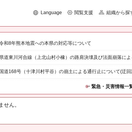
Language
閲覧支援
組織から探
令和8年熊本地震への本県の対応等について
県道東川河合線（上北山村小橡）の路肩決壊及び法面崩落によ
国道168号（十津川村平谷）の崩土による通行止について(迂回
緊急・災害情報一
ません。