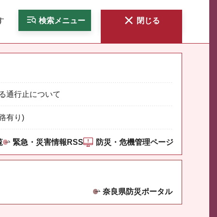
す
検索
メニュー
閉じる
る通行止について
路有り)
覧
緊急・災害情報RSS
防災・危機管理ページ
奈良県防災ポータル