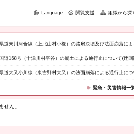
Language
閲覧支援
組織から探
県道東川河合線（上北山村小橡）の路肩決壊及び法面崩落によ
国道168号（十津川村平谷）の崩土による通行止について(迂回
県道大又小川線（東吉野村大又）の法面崩落による通行止につ
緊急・災害情報一
ません。