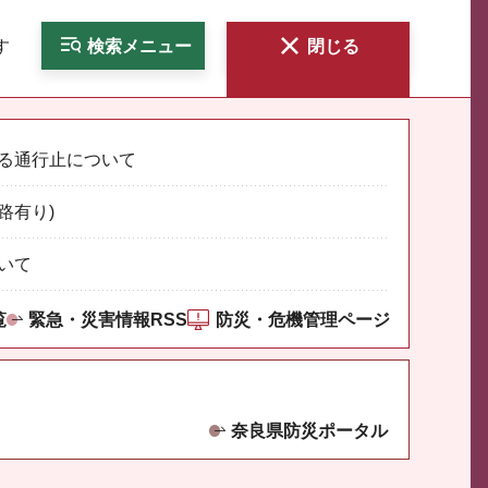
す
検索
メニュー
閉じる
る通行止について
路有り)
いて
覧
緊急・災害情報RSS
防災・危機管理ページ
奈良県防災ポータル