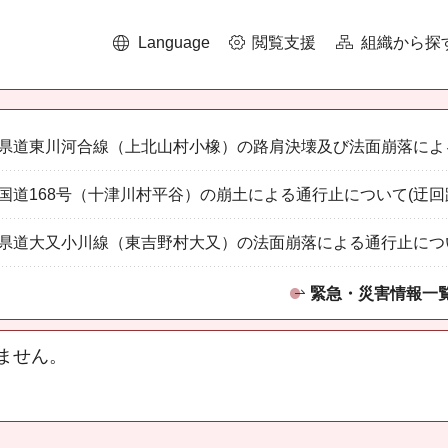
Language
閲覧支援
組織から探
県道東川河合線（上北山村小橡）の路肩決壊及び法面崩落によ
国道168号（十津川村平谷）の崩土による通行止について(迂回
県道大又小川線（東吉野村大又）の法面崩落による通行止につ
緊急・災害情報一
ません。