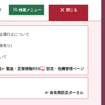
す
検索
メニュー
閉じる
る通行止について
路有り)
いて
覧
緊急・災害情報RSS
防災・危機管理ページ
奈良県防災ポータル