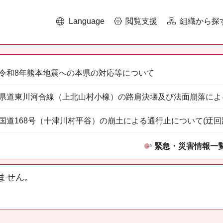
Language
閲覧支援
組織から探
令和8年熊本地震への本県の対応等について
県道東川河合線（上北山村小橡）の路肩決壊及び法面崩落によ
国道168号（十津川村平谷）の崩土による通行止について(迂回
緊急・災害情報一
ません。