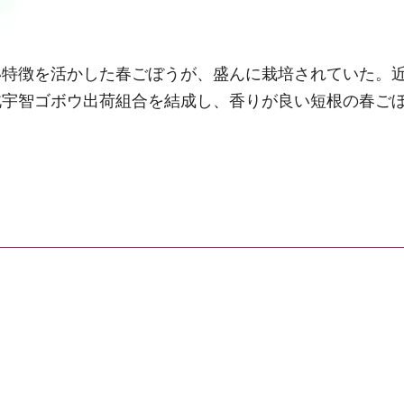
い特徴を活かした春ごぼうが、盛んに栽培されていた。
北宇智ゴボウ出荷組合を結成し、香りが良い短根の春ご