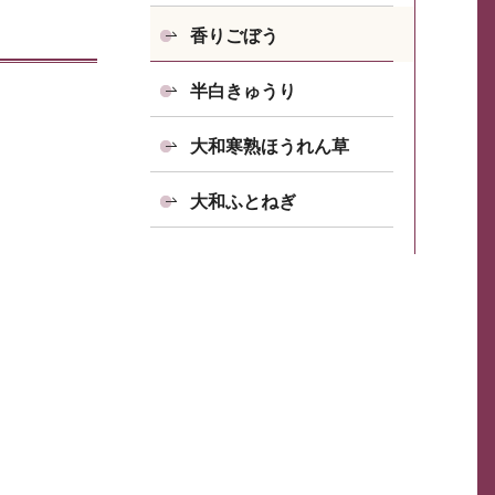
香りごぼう
半白きゅうり
大和寒熟ほうれん草
大和ふとねぎ