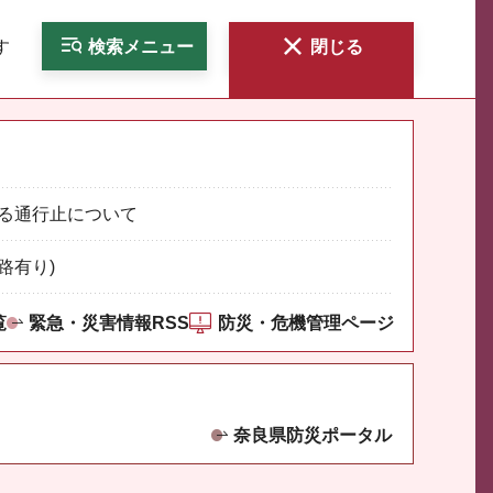
す
検索
メニュー
閉じる
る通行止について
路有り)
覧
緊急・災害情報RSS
防災・危機管理ページ
奈良県防災ポータル