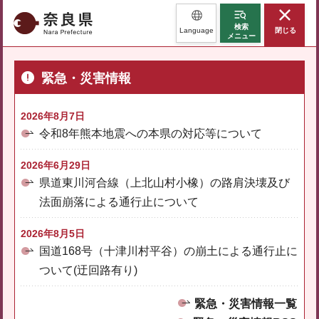
奈良県
検索
Language
閉じる
メニュー
緊急・災害情報
2026年8月7日
令和8年熊本地震への本県の対応等について
2026年6月29日
県道東川河合線（上北山村小橡）の路肩決壊及び
法面崩落による通行止について
2026年8月5日
国道168号（十津川村平谷）の崩土による通行止に
ついて(迂回路有り)
緊急・災害情報一覧