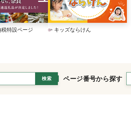
納税特設ページ
キッズならけん
ページ番号から探す