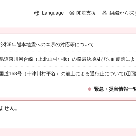
Language
閲覧支援
組織から探
令和8年熊本地震への本県の対応等について
県道東川河合線（上北山村小橡）の路肩決壊及び法面崩落によ
国道168号（十津川村平谷）の崩土による通行止について(迂回
緊急・災害情報一
ません。