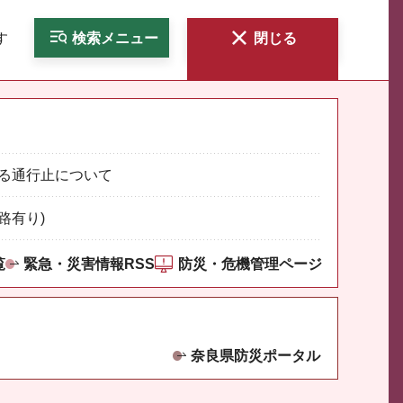
す
検索
メニュー
閉じる
る通行止について
路有り)
覧
緊急・災害情報RSS
防災・危機管理ページ
奈良県防災ポータル