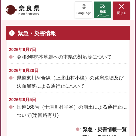
奈良県
検索
Language
閉じる
メニュー
緊急・災害情報
2026年8月7日
令和8年熊本地震への本県の対応等について
2026年6月29日
県道東川河合線（上北山村小橡）の路肩決壊及び
法面崩落による通行止について
2026年8月5日
国道168号（十津川村平谷）の崩土による通行止に
ついて(迂回路有り)
緊急・災害情報一覧