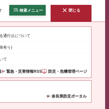
す
検索
メニュー
閉じる
る通行止について
路有り)
いて
覧
緊急・災害情報RSS
防災・危機管理ページ
奈良県防災ポータル