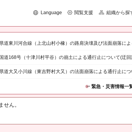
Language
閲覧支援
組織から探
県道東川河合線（上北山村小橡）の路肩決壊及び法面崩落によ
国道168号（十津川村平谷）の崩土による通行止について(迂回
県道大又小川線（東吉野村大又）の法面崩落による通行止につ
緊急・災害情報一
ません。