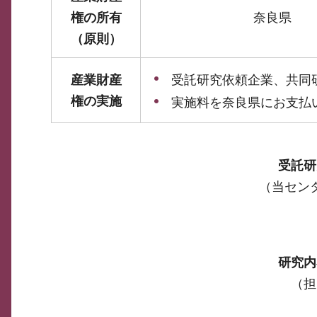
権の所有
奈良県
（原則）
産業財産
受託研究依頼企業、共同
権の実施
実施料を奈良県にお支払
受託研
（当セン
研究内
（担