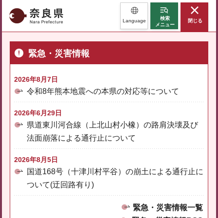
奈良県
検索
Language
閉じる
メニュー
緊急・災害情報
2026年8月7日
令和8年熊本地震への本県の対応等について
2026年6月29日
県道東川河合線（上北山村小橡）の路肩決壊及び
法面崩落による通行止について
2026年8月5日
国道168号（十津川村平谷）の崩土による通行止に
ついて(迂回路有り)
緊急・災害情報一覧