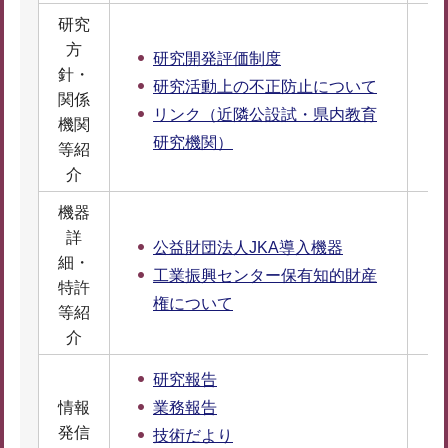
研究
方
研究開発評価制度
針・
研究活動上の不正防止について
関係
リンク（近隣公設試・県内教育
機関
研究機関）
等紹
介
機器
詳
公益財団法人JKA導入機器
細・
工業振興センター保有知的財産
特許
権について
等紹
介
研究報告
情報
業務報告
発信
技術だより