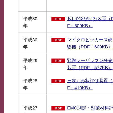
平成30
多目的X線回折装置（
年
F：609KB）
平成30
マイクロビッカース硬
年
験機（PDF：609KB）
平成29
顕微レーザラマン分光
年
装置（PDF：577KB）
平成28
三次元形状評価装置（
年
F：410KB）
平成27
EMC測定・対策材料