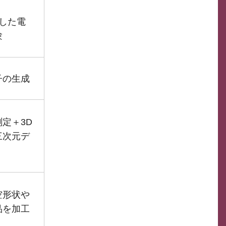
拠した電
験
子の生成
定＋3D
三次元デ
空形状や
品を加工