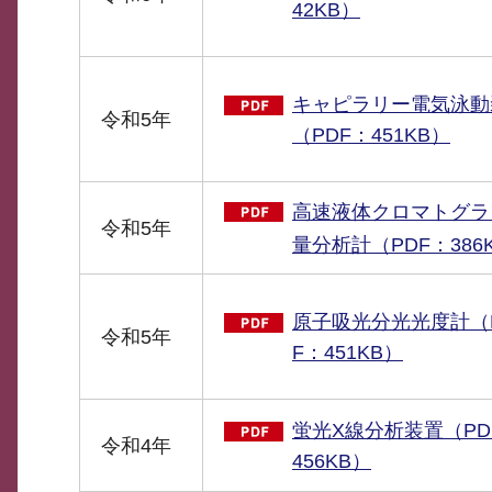
42KB）
キャピラリー電気泳動
令和5年
（PDF：451KB）
高速液体クロマトグラ
令和5年
量分析計（PDF：386
原子吸光分光光度計（
令和5年
F：451KB）
蛍光X線分析装置（PD
令和4年
456KB）