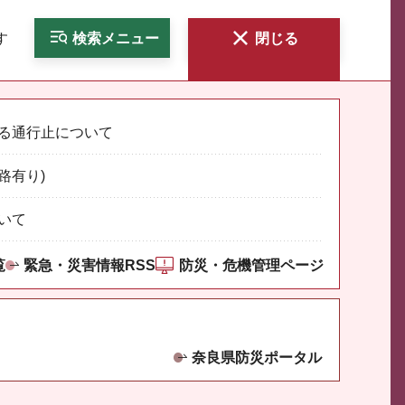
す
検索
メニュー
閉じる
る通行止について
路有り)
いて
覧
緊急・災害情報RSS
防災・危機管理ページ
奈良県防災ポータル