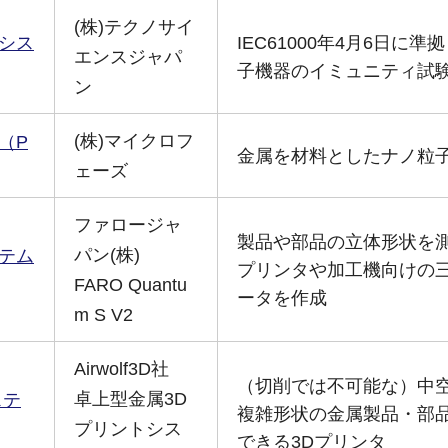
(株)テクノサイ
シス
IEC61000年4月6日に準
エンスジャパ
子機器のイミュニティ試
ン
(株)マイクロフ
（P
金属を材料としたナノ粒
ェーズ
ファロージャ
製品や部品の立体形状を測
パン(株)
テム
プリンタや加工機向けの
FARO Quantu
ータを作成
m S V2
Airwolf3D社
（切削では不可能な）中
卓上型金属3D
ステ
複雑形状の金属製品・部
プリントシス
できる3Dプリンタ