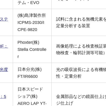
テム・EVO
(株)島津製作所
ステ
試料に含まれる無機元素
ICPMS-2030/I
定量分析する装置
CPE-9820
Phoxter(株)
DF：
画像処理による検査検証
Stella Controlle
物検査・輪郭計測等可能
r
日本分光(株)
光度
光の吸収波長による有機
性・定量分析
FT/IR6600
日本スピード
ショア(株)
：5
金属部品などの鏡面仕上
ジ仕上げ
AERO LAP YT-