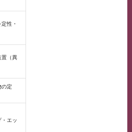
を定性・
装置（異
）
物の定
げ・エッ