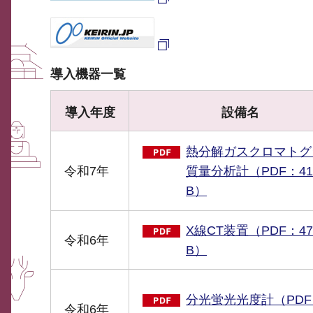
導入機器一覧
導入年度
設備名
熱分解ガスクロマトグ
令和7年
質量分析計（PDF：41
B）
X線CT装置（PDF：47
令和6年
B）
分光蛍光光度計（PDF
令和6年