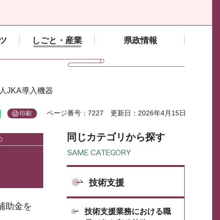
ツ
しごと・産業
県政情報
人JKA導入機器
ページ番号：7227
更新日：2026年4月15日
印刷
同じカテゴリから探す
技術支援
補助金を
技術支援業務における職