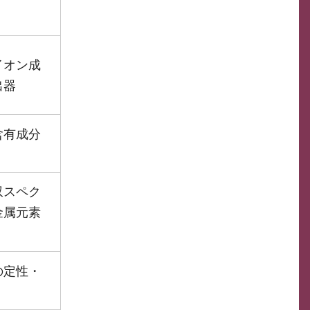
イオン成
出器
含有成分
収スペク
金属元素
の定性・