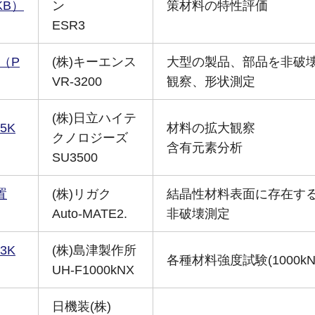
KB）
ン
策材料の特性評価
ESR3
（P
(株)キーエンス
大型の製品、部品を非破
VR-3200
観察、形状測定
(株)日立ハイテ
5K
材料の拡大観察
クノロジーズ
含有元素分析
SU3500
置
(株)リガク
結晶性材料表面に存在す
Auto-MATE2.
非破壊測定
3K
(株)島津製作所
各種材料強度試験(1000k
UH-F1000kNX
日機装(株)