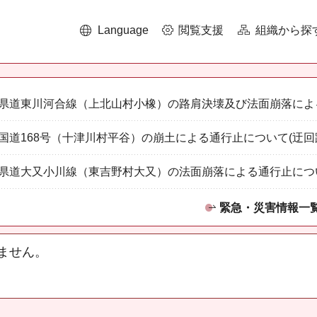
Language
閲覧支援
組織から探
県道東川河合線（上北山村小橡）の路肩決壊及び法面崩落によ
国道168号（十津川村平谷）の崩土による通行止について(迂回
県道大又小川線（東吉野村大又）の法面崩落による通行止につ
緊急・災害情報一
ません。