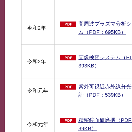
高周波プラズマ分析シ
令和2年
ム（PDF：695KB）
画像検査システム（P
令和2年
393KB）
紫外可視近赤外線分光
令和元年
計（PDF：539KB）
精密鏡面研磨機（PDF
令和元年
39KB）