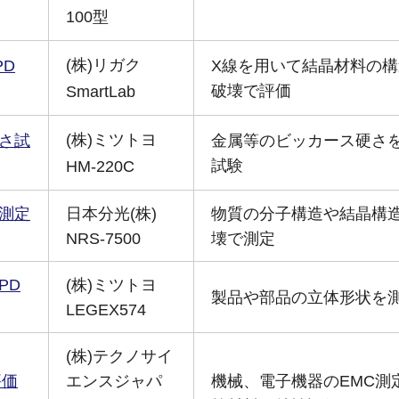
100型
(株)リガク
PD
X線を用いて結晶材料の
破壊で評価
SmartLab
(株)ミツトヨ
さ試
金属等のビッカース硬さ
試験
HM-220C
測定
日本分光(株)
物質の分子構造や結晶構
NRS-7500
壊で測定
PD
(株)ミツトヨ
製品や部品の立体形状を
LEGEX574
(株)テクノサイ
評価
エンスジャパ
機械、電子機器のEMC測