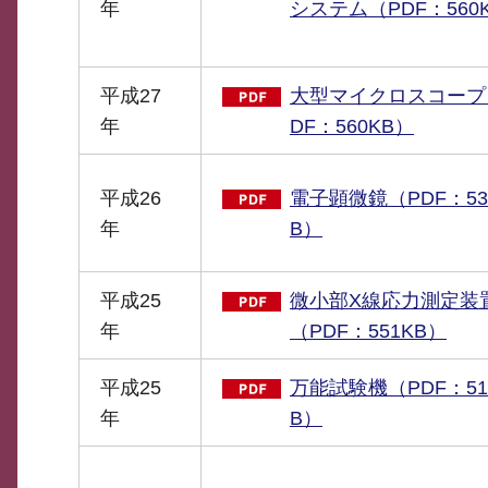
年
システム（PDF：560
平成27
大型マイクロスコープ
年
DF：560KB）
平成26
電子顕微鏡（PDF：53
年
B）
平成25
微小部X線応力測定装
年
（PDF：551KB）
平成25
万能試験機（PDF：51
年
B）