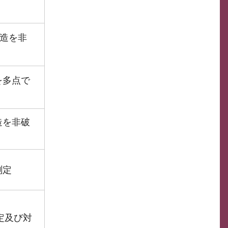
構造を非
を多点で
造を非破
測定
定及び対