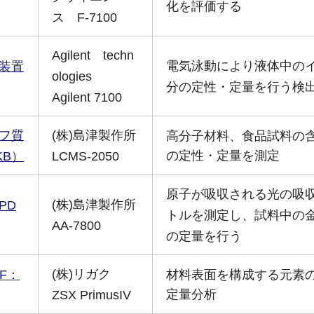
化を評価する
ス F-7100
Agilent techn
電気泳動により液体中の
装置
ologies
分の定性・定量を行う検
Agilent 7100
フ質
(株)島津製作所
高分子材料、食品試料の
の定性・定量を測定
KB）
LCMS-2050
原子が吸収される光の吸
(株)島津製作所
PD
トルを測定し、試料中の
AA-7800
の定量を行う
(株)リガク
F：
材料表面を構成する元素
定量分析
ZSX PrimusIV