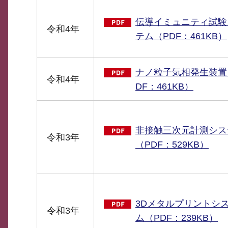
伝導イミュニティ試験
令和4年
テム（PDF：461KB）
ナノ粒子気相発生装置
令和4年
DF：461KB）
非接触三次元計測シス
令和3年
（PDF：529KB）
3Dメタルプリントシ
令和3年
ム（PDF：239KB）