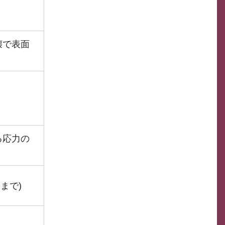
壊で表面
る応力の
Nまで)