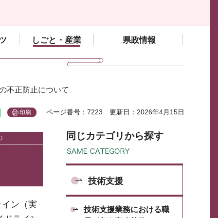
ツ
しごと・産業
県政情報
上の不正防止について
ページ番号：7223
更新日：2026年4月15日
印刷
同じカテゴリから探す
技術支援
ライン（実
技術支援業務における職