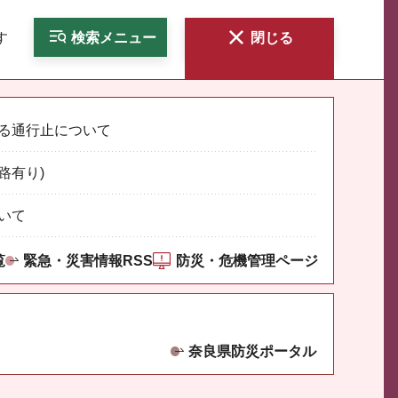
す
検索
メニュー
閉じる
る通行止について
路有り)
いて
覧
緊急・災害情報RSS
防災・危機管理ページ
奈良県防災ポータル