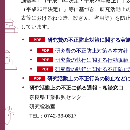
施基準）（平成19年決定・平成26年改正）
（平成26年決定）」等に基づき、研究活動上
表等におけるねつ造、改ざん、盗用等）を防
しています。
研究費の不正防止対策に関する実施マ
研究費の不正防止対策基本方針（P
研究費の執行に関する行動規範（P
研究費の執行に関する不正防止計画
研究活動上の不正行為の防止などに関
研究活動上の不正に係る通報・相談窓口
奈良県工業振興センター
研究総務室
TEL：0742-33-0817