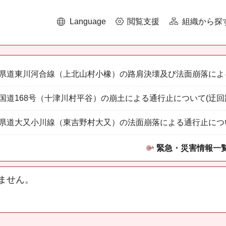
Language
閲覧支援
組織から探
県道東川河合線（上北山村小橡）の路肩決壊及び法面崩落によ
国道168号（十津川村平谷）の崩土による通行止について(迂回
県道大又小川線（東吉野村大又）の法面崩落による通行止につ
緊急・災害情報一
ません。