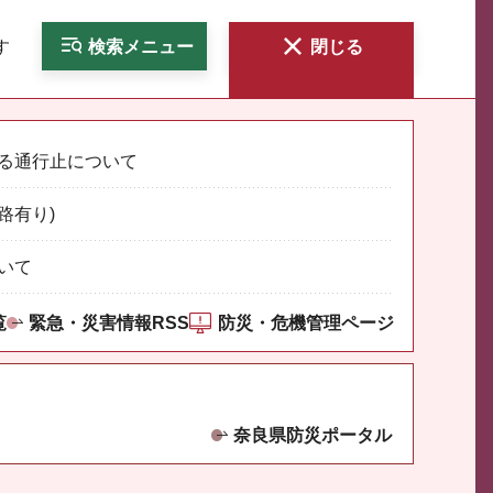
す
検索
メニュー
閉じる
る通行止について
路有り)
いて
覧
緊急・災害情報RSS
防災・危機管理ページ
奈良県防災ポータル