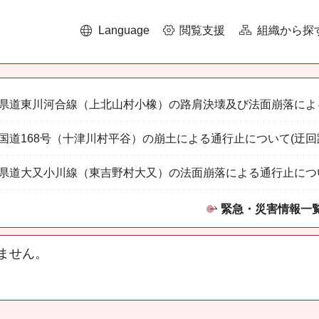
Language
閲覧支援
組織から探
県道東川河合線（上北山村小橡）の路肩決壊及び法面崩落によ
国道168号（十津川村平谷）の崩土による通行止について(迂回
県道大又小川線（東吉野村大又）の法面崩落による通行止につ
緊急・災害情報一
ません。