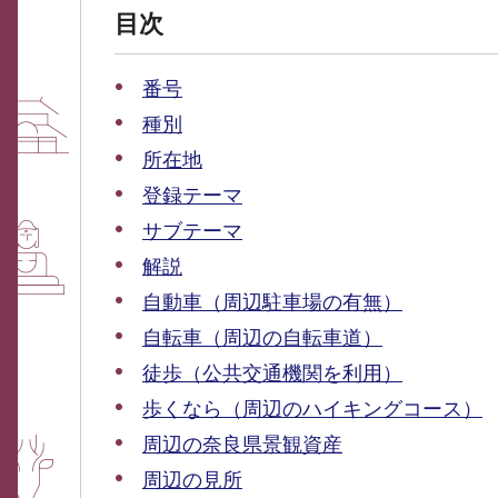
目次
番号
種別
所在地
登録テーマ
サブテーマ
解説
自動車（周辺駐車場の有無）
自転車（周辺の自転車道）
徒歩（公共交通機関を利用）
歩くなら（周辺のハイキングコース）
周辺の奈良県景観資産
周辺の見所