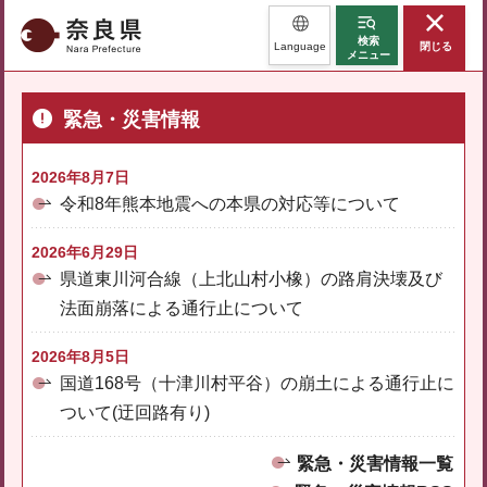
奈良県
検索
Language
閉じる
メニュー
緊急・災害情報
2026年8月7日
令和8年熊本地震への本県の対応等について
2026年6月29日
県道東川河合線（上北山村小橡）の路肩決壊及び
法面崩落による通行止について
2026年8月5日
国道168号（十津川村平谷）の崩土による通行止に
ついて(迂回路有り)
緊急・災害情報一覧