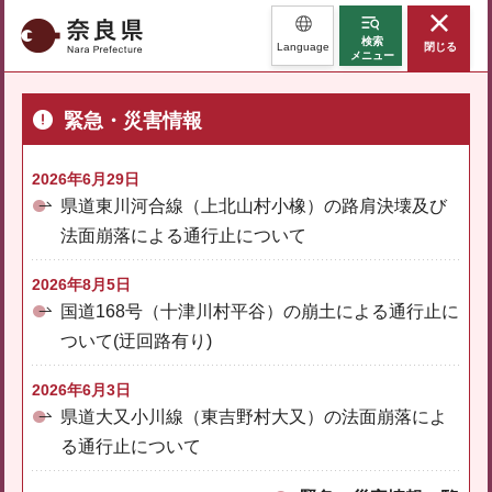
奈良県
検索
Language
閉じる
メニュー
緊急・災害情報
2026年6月29日
県道東川河合線（上北山村小橡）の路肩決壊及び
法面崩落による通行止について
2026年8月5日
国道168号（十津川村平谷）の崩土による通行止に
ついて(迂回路有り)
2026年6月3日
県道大又小川線（東吉野村大又）の法面崩落によ
る通行止について