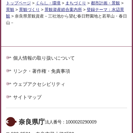
トップページ
>
くらし・環境
>
まちづくり
>
都市計画・景観
>
景観
>
景観づくり
>
景観資産総合案内所
>
登録テーマ：水辺景
観
> 奈良県景観資産－三社池から望む春日野園地と若草山・春日
山－
個人情報の取り扱いについて
リンク・著作権・免責事項
ウェブアクセシビリティ
サイトマップ
奈良県庁
法人番号：
1000020290009