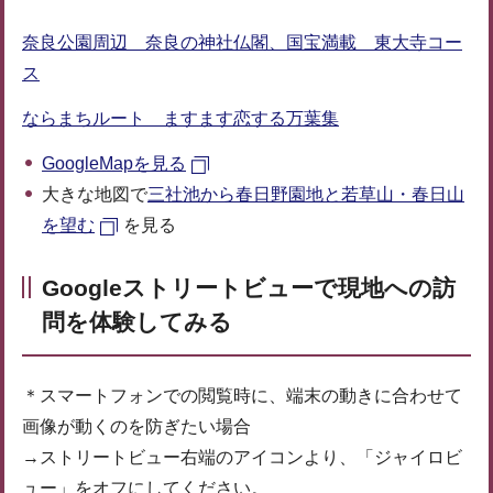
奈良公園周辺 奈良の神社仏閣、国宝満載 東大寺コー
ス
ならまちルート ますます恋する万葉集
GoogleMapを見る
大きな地図で
三社池から春日野園地と若草山・春日山
を望む
を見る
Googleストリートビューで現地への訪
問を体験してみる
＊スマートフォンでの閲覧時に、端末の動きに合わせて
画像が動くのを防ぎたい場合
→ストリートビュー右端のアイコンより、「ジャイロビ
ュー」をオフにしてください。