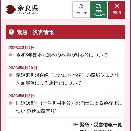
奈良県
検索
Language
閉じる
メニュー
緊急・災害情報
2026年8月7日
令和8年熊本地震への本県の対応等について
2026年6月29日
県道東川河合線（上北山村小橡）の路肩決壊及び
法面崩落による通行止について
2026年8月5日
国道168号（十津川村平谷）の崩土による通行止に
ついて(迂回路有り)
緊急・災害情報一覧