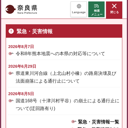
奈良県
検索
Language
閉じる
メニュー
緊急・災害情報
2026年8月7日
令和8年熊本地震への本県の対応等について
2026年6月29日
県道東川河合線（上北山村小橡）の路肩決壊及び
法面崩落による通行止について
2026年8月5日
国道168号（十津川村平谷）の崩土による通行止に
ついて(迂回路有り)
緊急・災害情報一覧