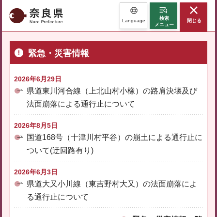
奈良県
検索
Language
閉じる
メニュー
緊急・災害情報
2026年6月29日
県道東川河合線（上北山村小橡）の路肩決壊及び
法面崩落による通行止について
2026年8月5日
国道168号（十津川村平谷）の崩土による通行止に
ついて(迂回路有り)
2026年6月3日
県道大又小川線（東吉野村大又）の法面崩落によ
る通行止について