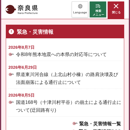
奈良県
検索
Language
閉じる
メニュー
緊急・災害情報
2026年8月7日
令和8年熊本地震への本県の対応等について
2026年6月29日
県道東川河合線（上北山村小橡）の路肩決壊及び
法面崩落による通行止について
2026年8月5日
国道168号（十津川村平谷）の崩土による通行止に
ついて(迂回路有り)
緊急・災害情報一覧