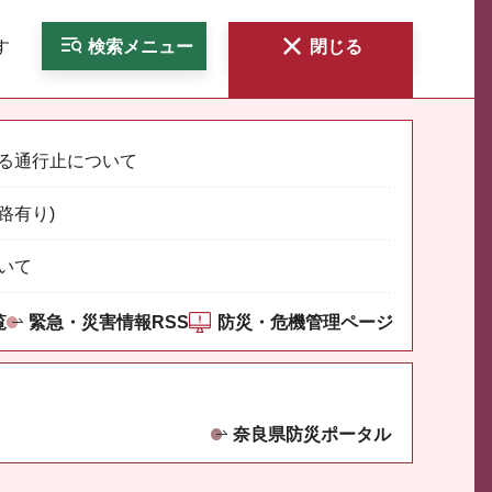
す
検索
メニュー
閉じる
る通行止について
路有り)
いて
覧
緊急・災害情報RSS
防災・危機管理ページ
奈良県防災ポータル