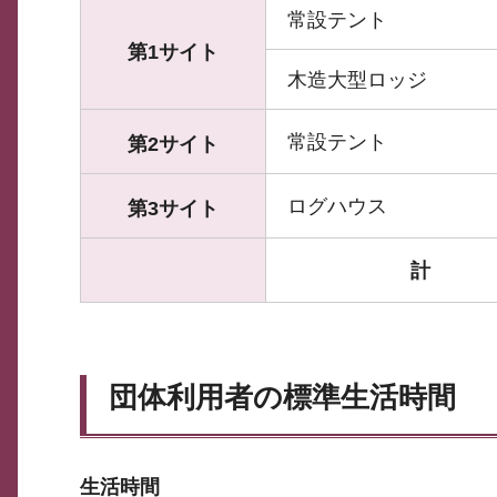
常設テント
第1サイト
木造大型ロッジ
常設テント
第2サイト
ログハウス
第3サイト
計
団体利用者の標準生活時間
生活時間