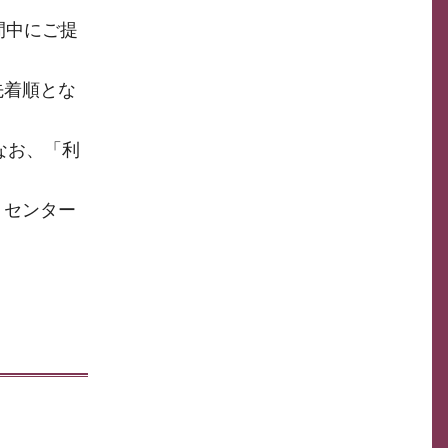
間中にご提
先着順とな
なお、「利
、センター