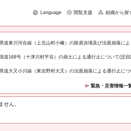
Language
閲覧支援
組織から探
県道東川河合線（上北山村小橡）の路肩決壊及び法面崩落によ
国道168号（十津川村平谷）の崩土による通行止について(迂回
県道大又小川線（東吉野村大又）の法面崩落による通行止につ
緊急・災害情報一
ません。