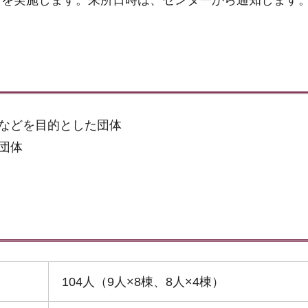
」を実施します。来所日時は、センターから通知します
などを目的とした団体
団体
104人（9人×8棟、8人×4棟）