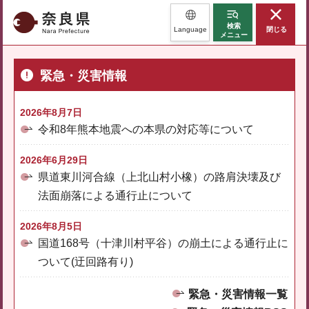
奈良県
検索
Language
閉じる
メニュー
緊急・災害情報
2026年8月7日
令和8年熊本地震への本県の対応等について
2026年6月29日
県道東川河合線（上北山村小橡）の路肩決壊及び
法面崩落による通行止について
2026年8月5日
国道168号（十津川村平谷）の崩土による通行止に
ついて(迂回路有り)
緊急・災害情報一覧