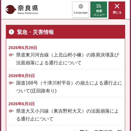
奈良県
検索
Language
閉じる
メニュー
緊急・災害情報
2026年6月29日
県道東川河合線（上北山村小橡）の路肩決壊及び
法面崩落による通行止について
2026年8月5日
国道168号（十津川村平谷）の崩土による通行止に
ついて(迂回路有り)
2026年6月3日
県道大又小川線（東吉野村大又）の法面崩落によ
る通行止について