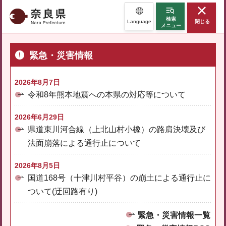
奈良県
検索
Language
閉じる
メニュー
緊急・災害情報
2026年8月7日
令和8年熊本地震への本県の対応等について
2026年6月29日
県道東川河合線（上北山村小橡）の路肩決壊及び
法面崩落による通行止について
2026年8月5日
国道168号（十津川村平谷）の崩土による通行止に
ついて(迂回路有り)
緊急・災害情報一覧