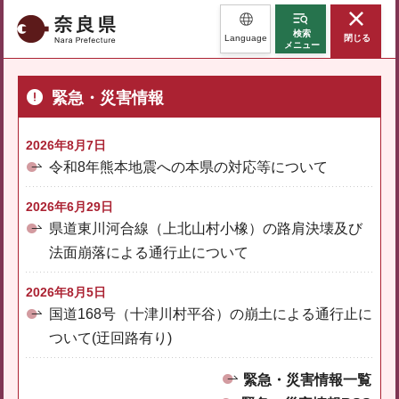
奈良県
検索
Language
閉じる
メニュー
緊急・災害情報
2026年8月7日
令和8年熊本地震への本県の対応等について
2026年6月29日
県道東川河合線（上北山村小橡）の路肩決壊及び
法面崩落による通行止について
2026年8月5日
国道168号（十津川村平谷）の崩土による通行止に
ついて(迂回路有り)
緊急・災害情報一覧